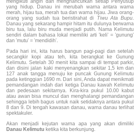
mengikuti angin dan menghancurkan setiap Penyusup
yang hidup. Danau ini merubah warna antara warna
merah, hijau tua, merah tua dan warna hijau. Jiwa orang-
orang yang sudah tua beristirahat di
Tiwu Ata Bupu
.
Danau yang sekarang hampir hitam itu dulunya berwarna
biru tua, lalu biru muda menjadi putih. Nama Kelimutu
sendiri dalam bahasa lokal memiliki arti 'keli' = 'gunung'
dan 'mutu' = 'mendidih'.
Pada hari ini, kita harus bangun pagi-pagi dan setelah
secangkir kopi atau teh, kita berangkat ke Gunung
Kelimutu. Setelah 30 menit kita sampai di tempat parkir,
dan disini jalan kaki menyenangkan sekitar 1,5 km dan
127 anak tangga menuju ke puncak Gunung Kelimutu
pada ketinggian 1690 m. Dari sini, Anda dapat menikmati
pemandangan indah dari ketiga Danau kawah Kelimutu
dan pedesaan sekitarnya. Kira-kira pukul 10.00 kabut
atau awan bisa muncul dan menghalangi pemandangan
sehingga lebih bagus untuk naik setidaknya antara pukul
8 dan 9. Di tengah kawasan danau, warna danau terlihat
spektakuler.
Akan menjadi kejutan warna apa yang akan dimiliki
Danau Kelimutu
ketika kita berkunjung.