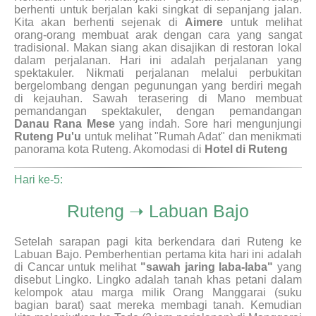
berhenti untuk berjalan kaki singkat di sepanjang jalan.
Kita akan berhenti sejenak di
Aimere
untuk melihat
orang-orang membuat arak dengan cara yang sangat
tradisional. Makan siang akan disajikan di restoran lokal
dalam perjalanan. Hari ini adalah perjalanan yang
spektakuler. Nikmati perjalanan melalui perbukitan
bergelombang dengan pegunungan yang berdiri megah
di kejauhan. Sawah terasering di Mano membuat
pemandangan spektakuler, dengan pemandangan
Danau Rana Mese
yang indah. Sore hari mengunjungi
Ruteng Pu'u
untuk melihat "Rumah Adat" dan menikmati
panorama kota Ruteng. Akomodasi di
Hotel di Ruteng
Hari ke-5:
Ruteng ➝ Labuan Bajo
Setelah sarapan pagi kita berkendara dari Ruteng ke
Labuan Bajo. Pemberhentian pertama kita hari ini adalah
di Cancar untuk melihat
"sawah jaring laba-laba"
yang
disebut Lingko. Lingko adalah tanah khas petani dalam
kelompok atau marga milik Orang Manggarai (suku
bagian barat) saat mereka membagi tanah. Kemudian