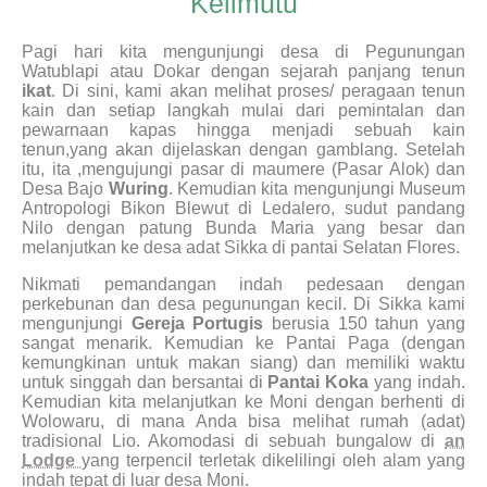
Kelimutu
Pagi hari kita mengunjungi desa di Pegunungan
Watublapi atau Dokar dengan sejarah panjang tenun
ikat
. Di sini, kami akan melihat proses/ peragaan tenun
kain dan setiap langkah mulai dari pemintalan dan
pewarnaan kapas hingga menjadi sebuah kain
tenun,yang akan dijelaskan dengan gamblang. Setelah
itu, ita ,mengujungi pasar di maumere (Pasar Alok) dan
Desa Bajo
Wuring
. Kemudian kita mengunjungi Museum
Antropologi Bikon Blewut di Ledalero, sudut pandang
Nilo dengan patung Bunda Maria yang besar dan
melanjutkan ke desa adat Sikka di pantai Selatan Flores.
Nikmati pemandangan indah pedesaan dengan
perkebunan dan desa pegunungan kecil. Di Sikka kami
mengunjungi
Gereja Portugis
berusia 150 tahun yang
sangat menarik. Kemudian ke Pantai Paga (dengan
kemungkinan untuk makan siang) dan memiliki waktu
untuk singgah dan bersantai di
Pantai Koka
yang indah.
Kemudian kita melanjutkan ke Moni dengan berhenti di
Wolowaru, di mana Anda bisa melihat rumah (adat)
tradisional Lio. Akomodasi di sebuah bungalow di
an
Lodge
yang terpencil terletak dikelilingi oleh alam yang
indah tepat di luar desa Moni.