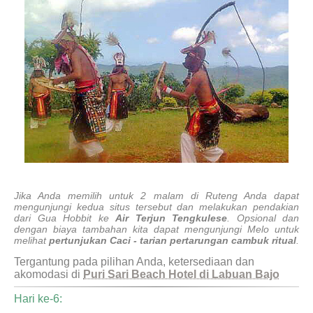
Jika Anda memilih untuk 2 malam di Ruteng Anda dapat
mengunjungi kedua situs tersebut dan melakukan pendakian
dari Gua Hobbit ke
Air Terjun Tengkulese
. Opsional dan
dengan biaya tambahan kita dapat mengunjungi Melo untuk
melihat
pertunjukan Caci - tarian pertarungan cambuk ritual
.
Tergantung pada pilihan Anda, ketersediaan dan
akomodasi di
Puri Sari Beach Hotel di Labuan Bajo
Hari ke-6: